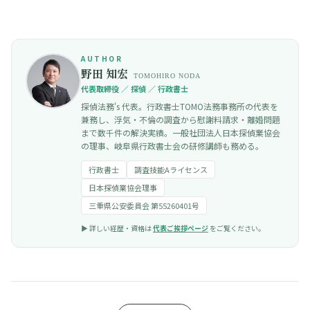
AUTHOR
野田 知宏
TOMOHIRO NODA
代表取締役 ／ 探偵 ／ 行政書士
探偵法務's 代表。行政書士TOMO法務事務所の代表を
兼務し、浮気・不倫の調査から慰謝料請求・離婚問題
まで数千件の解決実績。一般社団法人日本探偵業協会
の理事、岐阜県行政書士会の研修講師も務める。
行政書士
調査技能Aライセンス
日本探偵業協会理事
三重県公安委員会 第55260401号
▶︎ 詳しい経歴・資格は
代表ご挨拶ページ
をご覧ください。