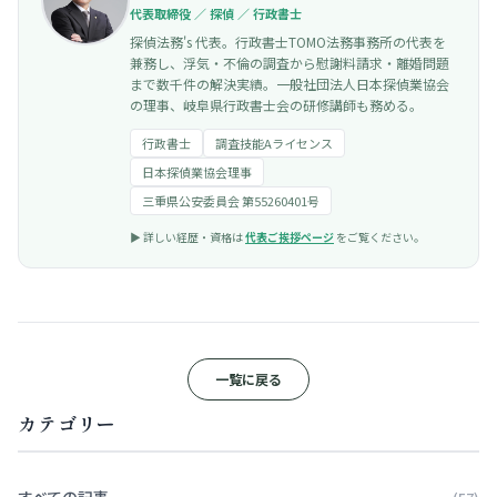
代表取締役 ／ 探偵 ／ 行政書士
探偵法務's 代表。行政書士TOMO法務事務所の代表を
兼務し、浮気・不倫の調査から慰謝料請求・離婚問題
まで数千件の解決実績。一般社団法人日本探偵業協会
の理事、岐阜県行政書士会の研修講師も務める。
行政書士
調査技能Aライセンス
日本探偵業協会理事
三重県公安委員会 第55260401号
▶︎ 詳しい経歴・資格は
代表ご挨拶ページ
をご覧ください。
一覧に戻る
カテゴリー