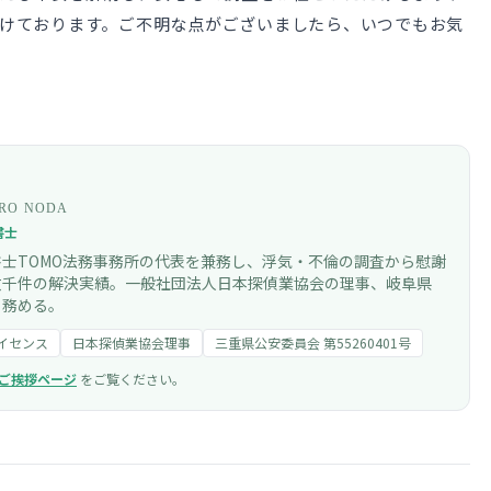
けております。ご不明な点がございましたら、いつでもお気
RO NODA
書士
政書士TOMO法務事務所の代表を兼務し、浮気・不倫の調査から慰謝
数千件の解決実績。一般社団法人日本探偵業協会の理事、岐阜県
も務める。
イセンス
日本探偵業協会理事
三重県公安委員会 第55260401号
ご挨拶ページ
をご覧ください。