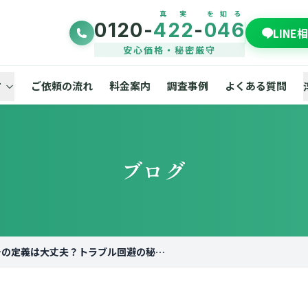
真実
を知る
0120-
422
-
046
LINE
安心価格・秘密厳守
ご依頼の流れ
料金案内
調査事例
よくある質問
て
ブログ
浮気調査の成功報酬、その定義は大丈夫？トラブル回避の秘訣を解説