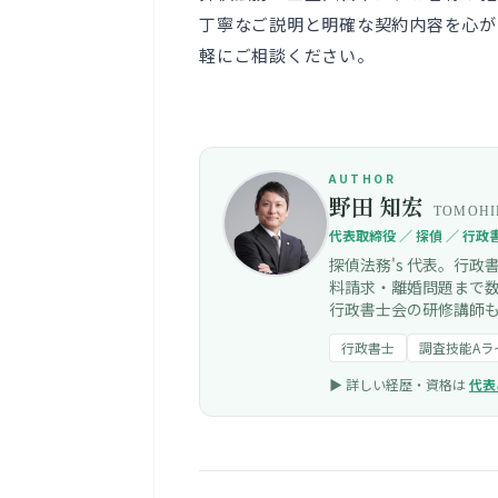
丁寧なご説明と明確な契約内容を心が
軽にご相談ください。
AUTHOR
野田 知宏
TOMOHI
代表取締役 ／ 探偵 ／ 行政
探偵法務's 代表。行
料請求・離婚問題まで
行政書士会の研修講師
行政書士
調査技能Aラ
▶︎ 詳しい経歴・資格は
代表