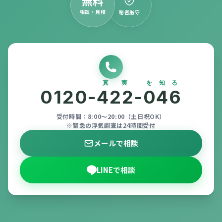
無料
相談・見積
秘密厳守
真実
を知る
0120-
422
-
046
受付時間：8:00〜20:00（土日祝OK）
※緊急の浮気調査は24時間受付
メールで相談
LINEで相談