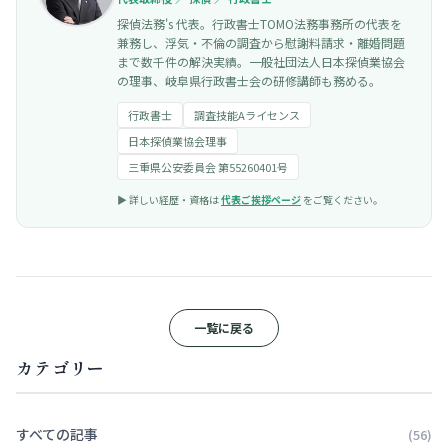
探偵法務's 代表。行政書士TOMO法務事務所の代表を
兼務し、浮気・不倫の調査から慰謝料請求・離婚問題
まで数千件の解決実績。一般社団法人日本探偵業協会
の理事、岐阜県行政書士会の研修講師も務める。
行政書士
調査技能Aライセンス
日本探偵業協会理事
三重県公安委員会 第55260401号
▶︎ 詳しい経歴・資格は
代表ご挨拶ページ
をご覧ください。
一覧に戻る
カテゴリー
すべての記事
(56)