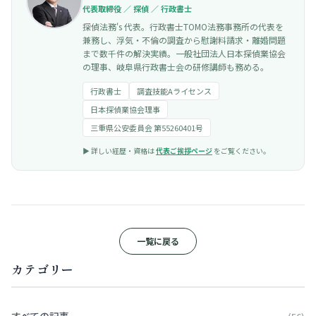
代表取締役 ／ 探偵 ／ 行政書士
探偵法務's 代表。行政書士TOMO法務事務所の代表を
兼務し、浮気・不倫の調査から慰謝料請求・離婚問題
まで数千件の解決実績。一般社団法人日本探偵業協会
の理事、岐阜県行政書士会の研修講師も務める。
行政書士
調査技能Aライセンス
日本探偵業協会理事
三重県公安委員会 第55260401号
▶︎ 詳しい経歴・資格は
代表ご挨拶ページ
をご覧ください。
一覧に戻る
カテゴリー