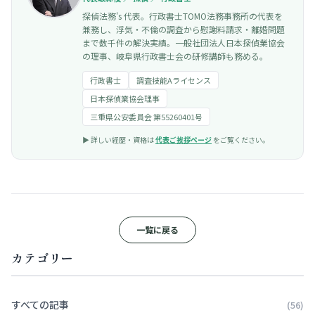
探偵法務's 代表。行政書士TOMO法務事務所の代表を
兼務し、浮気・不倫の調査から慰謝料請求・離婚問題
まで数千件の解決実績。一般社団法人日本探偵業協会
の理事、岐阜県行政書士会の研修講師も務める。
行政書士
調査技能Aライセンス
日本探偵業協会理事
三重県公安委員会 第55260401号
▶︎ 詳しい経歴・資格は
代表ご挨拶ページ
をご覧ください。
一覧に戻る
カテゴリー
すべての記事
(56)