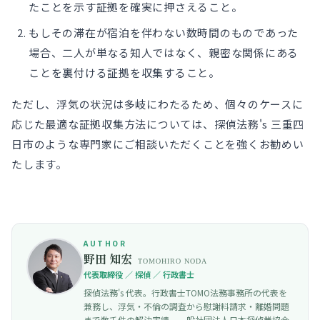
たことを示す証拠を確実に押さえること。
もしその滞在が宿泊を伴わない数時間のものであった
場合、二人が単なる知人ではなく、親密な関係にある
ことを裏付ける証拠を収集すること。
ただし、浮気の状況は多岐にわたるため、個々のケースに
応じた最適な証拠収集方法については、探偵法務's 三重四
日市のような専門家にご相談いただくことを強くお勧めい
たします。
AUTHOR
野田 知宏
TOMOHIRO NODA
代表取締役 ／ 探偵 ／ 行政書士
探偵法務's 代表。行政書士TOMO法務事務所の代表を
兼務し、浮気・不倫の調査から慰謝料請求・離婚問題
まで数千件の解決実績。一般社団法人日本探偵業協会